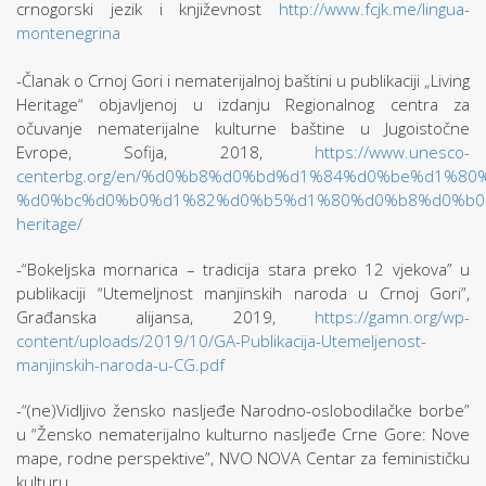
crnogorski jezik i književnost
http://www.fcjk.me/lingua-
montenegrina
-Članak o Crnoj Gori i nematerijalnoj baštini u publikaciji „Living
Heritage“ objavljenoj u izdanju Regionalnog centra za
očuvanje nematerijalne kulturne baštine u Jugoistočne
Evrope, Sofija, 2018,
https://www.unesco-
centerbg.org/en/%d0%b8%d0%bd%d1%84%d0%be%d1%
%d0%bc%d0%b0%d1%82%d0%b5%d1%80%d0%b8%d0%b0%d
heritage/
-“Bokeljska mornarica – tradicija stara preko 12 vjekova” u
publikaciji “Utemeljnost manjinskih naroda u Crnoj Gori”,
Građanska alijansa, 2019,
https://gamn.org/wp-
content/uploads/2019/10/GA-Publikacija-Utemeljenost-
manjinskih-naroda-u-CG.pdf
-“(ne)Vidljivo žensko nasljeđe Narodno-oslobodilačke borbe”
u “Žensko nematerijalno kulturno nasljeđe Crne Gore: Nove
mape, rodne perspektive”, NVO NOVA Centar za feminističku
kulturu,