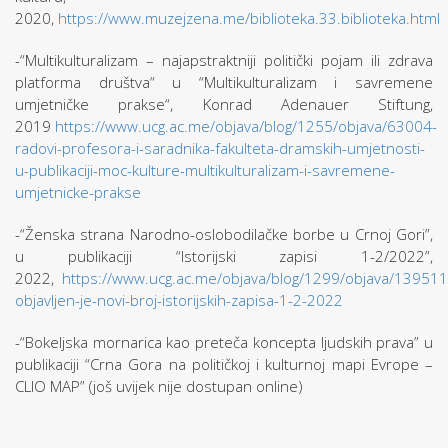
2020,
https://www.muzejzena.me/biblioteka.33.biblioteka.html
-“Multikulturalizam – najapstraktniji politički pojam ili zdrava
platforma društva“ u “Multikulturalizam i savremene
umjetničke prakse“, Konrad Adenauer Stiftung,
2019
https://www.ucg.ac.me/objava/blog/1255/objava/63004-
radovi-profesora-i-saradnika-fakulteta-dramskih-umjetnosti-
u-publikaciji-moc-kulture-multikulturalizam-i-savremene-
umjetnicke-prakse
-“Ženska strana Narodno-oslobodilačke borbe u Crnoj Gori”,
u publikaciji “Istorijski zapisi 1-2/2022”,
2022,
https://www.ucg.ac.me/objava/blog/1299/objava/139511
objavljen-je-novi-broj-istorijskih-zapisa-1-2-2022
-“Bokeljska mornarica kao preteča koncepta ljudskih prava” u
publikaciji “Crna Gora na političkoj i kulturnoj mapi Evrope –
CLIO MAP” (još uvijek nije dostupan online)