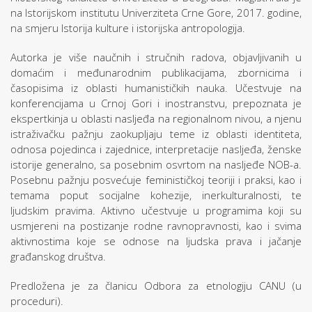
na Istorijskom institutu Univerziteta Crne Gore, 2017. godine,
na smjeru Istorija kulture i istorijska antropologija.
Autorka je više naučnih i stručnih radova, objavljivanih u
domaćim i međunarodnim publikacijama, zbornicima i
časopisima iz oblasti humanističkih nauka. Učestvuje na
konferencijama u Crnoj Gori i inostranstvu, prepoznata je
ekspertkinja u oblasti nasljeđa na regionalnom nivou, a njenu
istraživačku pažnju zaokupljaju teme iz oblasti identiteta,
odnosa pojedinca i zajednice, interpretacije nasljeđa, ženske
istorije generalno, sa posebnim osvrtom na nasljeđe NOB-a.
Posebnu pažnju posvećuje feminističkoj teoriji i praksi, kao i
temama poput socijalne kohezije, inerkulturalnosti, te
ljudskim pravima. Aktivno učestvuje u programima koji su
usmjereni na postizanje rodne ravnopravnosti, kao i svima
aktivnostima koje se odnose na ljudska prava i jačanje
građanskog društva.
Predložena je za članicu Odbora za etnologiju CANU (u
proceduri).