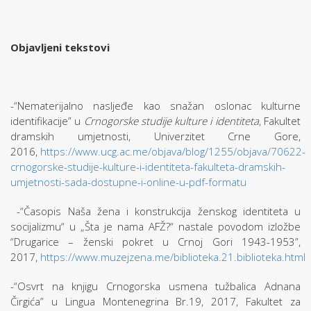
Objavljeni tekstovi
-“Nematerijalno nasljeđe kao snažan oslonac kulturne
identifikacije” u
Crnogorske studije kulture i identiteta
, Fakultet
dramskih umjetnosti, Univerzitet Crne Gore,
2016,
https://www.ucg.ac.me/objava/blog/1255/objava/70622-
crnogorske-studije-kulture-i-identiteta-fakulteta-dramskih-
umjetnosti-sada-dostupne-i-online-u-pdf-formatu
-“Časopis Naša žena i konstrukcija ženskog identiteta u
socijalizmu“ u „Šta je nama AFŽ?“ nastale povodom izložbe
“Drugarice – ženski pokret u Crnoj Gori 1943-1953”,
2017,
https://www.muzejzena.me/biblioteka.21.biblioteka.html
-“Osvrt na knjigu Crnogorska usmena tužbalica Adnana
Čirgića” u Lingua Montenegrina Br.19, 2017, Fakultet za