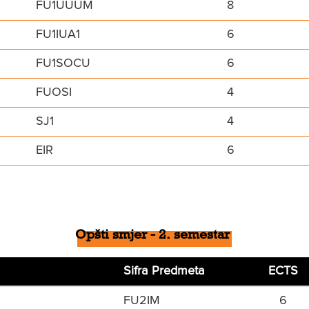
FU1UUUM
8
FU1IUA1
6
FU1SOCU
6
FUOSI
4
SJ1
4
EIR
6
Opšti smjer - 2. semestar
Sifra Predmeta
ECTS
FU2IM
6