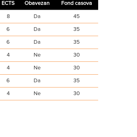
ECTS
Obavezan
Fond casova
8
Da
45
6
Da
35
6
Da
35
4
Ne
30
4
Ne
30
6
Da
35
4
Ne
30