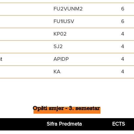
FU2VUNM2
6
FU1IUSV
6
KP02
4
SJ2
4
t
APIDP
4
KA
4
Opšti smjer - 3. semestar
Sifra Predmeta
ECTS