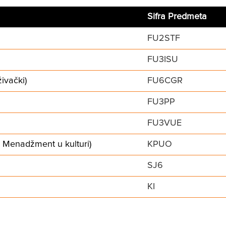
Sifra Predmeta
FU2STF
FU3ISU
ivački)
FU6CGR
FU3PP
FU3VUE
: Menadžment u kulturi)
KPUO
SJ6
KI