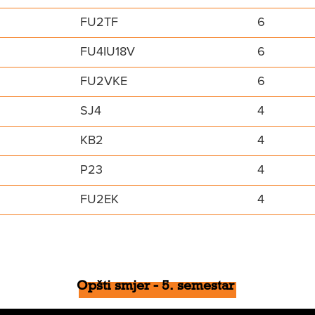
FU2TF
6
FU4IU18V
6
FU2VKE
6
SJ4
4
KB2
4
P23
4
FU2EK
4
Opšti smjer - 5. semestar