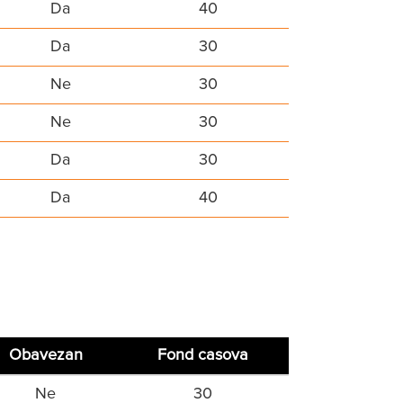
Da
40
Da
30
Ne
30
Ne
30
Da
30
Da
40
Obavezan
Fond casova
Ne
30