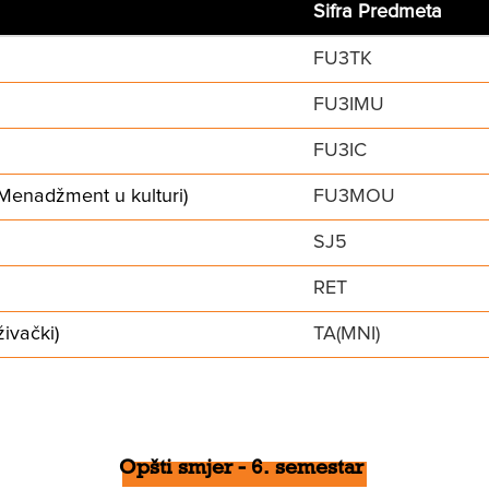
Sifra Predmeta
FU3TK
FU3IMU
FU3IC
 Menadžment u kulturi)
FU3MOU
SJ5
RET
živački)
TA(MNI)
Opšti smjer - 6. semestar