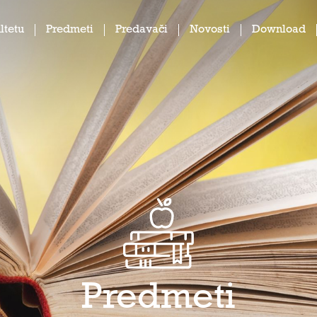
ltetu
Predmeti
Predavači
Novosti
Download
Predmeti