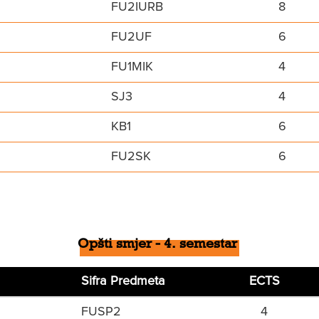
FU2IURB
8
FU2UF
6
FU1MIK
4
SJ3
4
KB1
6
FU2SK
6
Opšti smjer - 4. semestar
Sifra Predmeta
ECTS
FUSP2
4