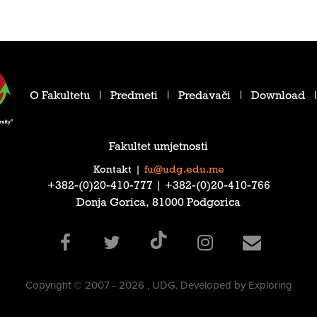
O Fakultetu
Predmeti
Predavači
Download
Fakultet umjetnosti
Kontakt
|
fu@udg.edu.me
‎+382-(0)20-410-777‎ | ‎+382-(0)20-410-766‎
Donja Gorica, 81000 Podgorica
Copyright © 2007 - 2026 , UDG. Developed by Exploring