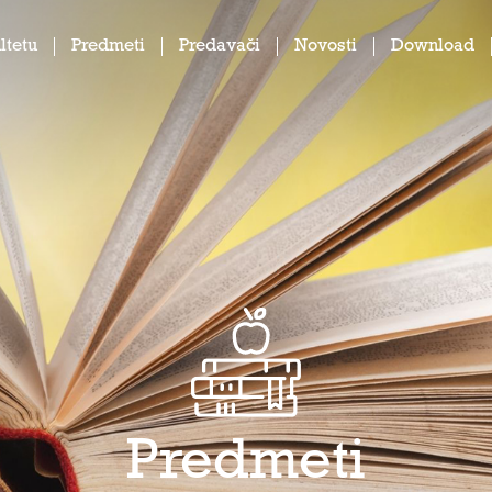
ltetu
Predmeti
Predavači
Novosti
Download
Predmeti