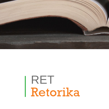
RET
Retorika