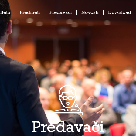
ltetu
Predmeti
Predavači
Novosti
Download
Predavači