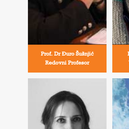
Prof. Dr Đuro Šušnjić
Redovni Profesor