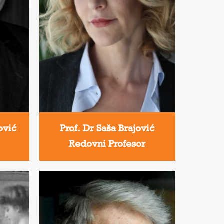
ović
Prof. Dr Saša Brajović
Redovni Profesor