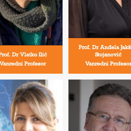
Prof. Dr Anđela Jakš
Prof. Dr Vlatko Ilić
Stojanović
Vanredni Profesor
Vanredni Profeso