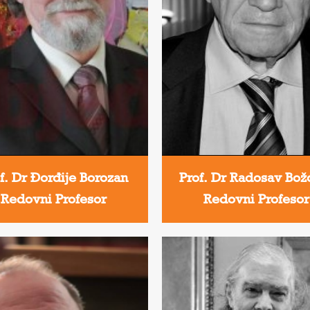
f. Dr Đorđije Borozan
Prof. Dr Radosav Bož
Redovni Profesor
Redovni Profesor