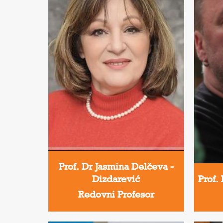
Prof. Dr Jasmina Delčeva -
Dizdarević
Prof.
Redovni Profesor