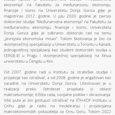
ekonomija” na Fakultetu za međunarosnu ekonomiju,
finansije i biznis na Univerzitetu Donja Gorica gdje je
magistrirao 2012. godine. U julu 2020. godine je zavrsio
doktorske studije "Međunarodna ekonomija" na Fakultetu za
međunarodnu ekonomiju, finansije i biznis, Univerziteta
Donja Gorica gdje je odbranio doktorski rad na temu
„Jevrejska ekonomska misao“. Tokom školovanja je bio na
dvomjesečnoj specijalizaciji u Univerzitetu u Torontu u Kanadi,
jednogodišnoj spicijalizaciji kao student doktorskih studija u
CERGE-EI u Pragu i dvomjesečnoj specijalizaciji na Xihua
univerzitetu u Čengdu u Kini.
Od 2007. godine radi u Institutu za strateške studije i
projekcije kao istraživač, a od 2008. godine je angažovan kao
saradnik na Univerzitetu Donja Gorica. Učestvovao je u
realizaciji preko četrdeset projekata iz oblasti
makroekonomije, tržišta rada, socijalne politike i obrazovanja.
Više puta je bio gostujući istraživač na ETH-KOF Institutu u
Cirihu gdje je radio na modeliranju i projekcijama
makroekonomskih pokazatelja za Crnu Goru. Tokom 2022