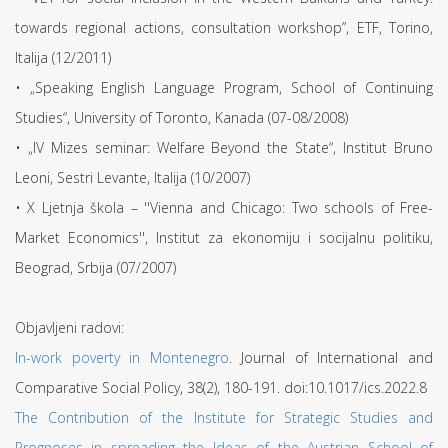
towards regional actions, consultation workshop”, ETF, Torino,
Italija (12/2011)
• „Speaking English Language Program, School of Continuing
Studies“, University of Toronto, Kanada (07-08/2008)
• „IV Mizes seminar: Welfare Beyond the State“, Institut Bruno
Leoni, Sestri Levante, Italija (10/2007)
• X Ljetnja škola – ''Vienna and Chicago: Two schools of Free-
Market Economics'', Institut za ekonomiju i socijalnu politiku,
Beograd, Srbija (07/2007)
Objavljeni radovi:
In-work poverty in Montenegro
. Journal of International and
Comparative Social Policy, 38(2), 180-191. doi:10.1017/ics.2022.8
The Contribution of the Institute for Strategic Studies and
Prognoses in spreading the Ideas of the Austrian School of