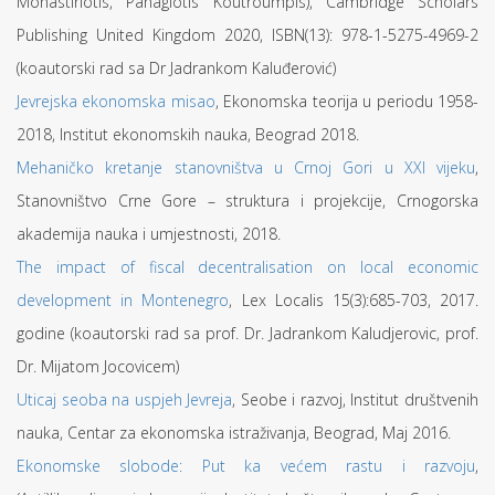
Monastiriotis, Panagiotis Koutroumpis), Cambridge Scholars
Publishing United Kingdom 2020, ISBN(13): 978-1-5275-4969-2
(koautorski rad sa Dr Jadrankom Kaluđerović)
Jevrejska ekonomska misao
, Ekonomska teorija u periodu 1958-
2018, Institut ekonomskih nauka, Beograd 2018.
Mehaničko kretanje stanovništva u Crnoj Gori u XXI vijeku
,
Stanovništvo Crne Gore – struktura i projekcije, Crnogorska
akademija nauka i umjestnosti, 2018.
The impact of fiscal decentralisation on local economic
development in Montenegro
, Lex Localis 15(3):685-703, 2017.
godine (koautorski rad sa prof. Dr. Jadrankom Kaludjerovic, prof.
Dr. Mijatom Jocovicem)
Uticaj seoba na uspjeh Jevreja
, Seobe i razvoj, Institut društvenih
nauka, Centar za ekonomska istraživanja, Beograd, Maj 2016.
Ekonomske slobode: Put ka većem rastu i razvoju
,