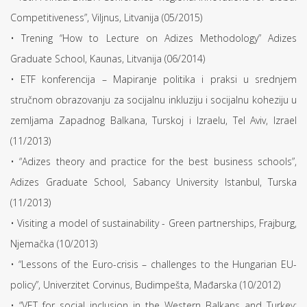
Competitiveness”, Viljnus, Litvanija (05/2015)
• Trening “How to Lecture on Adizes Methodology” Adizes
Graduate School, Kaunas, Litvanija (06/2014)
• ETF konferencija – Mapiranje politika i praksi u srednjem
stručnom obrazovanju za socijalnu inkluziju i socijalnu koheziju u
zemljama Zapadnog Balkana, Turskoj i Izraelu, Tel Aviv, Izrael
(11/2013)
• “Adizes theory and practice for the best business schools”,
Adizes Graduate School, Sabancy University Istanbul, Turska
(11/2013)
• Visiting a model of sustainability - Green partnerships, Frajburg,
Njemačka (10/2013)
• “Lessons of the Euro-crisis – challenges to the Hungarian EU-
policy”, Univerzitet Corvinus, Budimpešta, Mađarska (10/2012)
• “VET for social inclusion in the Western Balkans and Turkey: